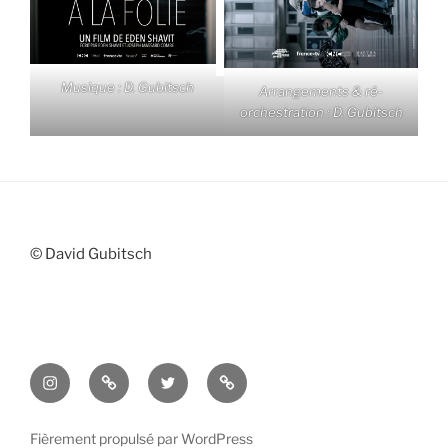
Musique : D. Gubitsch
Arrangements & ré-
orchestration : D. Gubitsch
© David Gubitsch
Instagram
Threads
Twitter
IMDB
Fièrement propulsé par WordPress